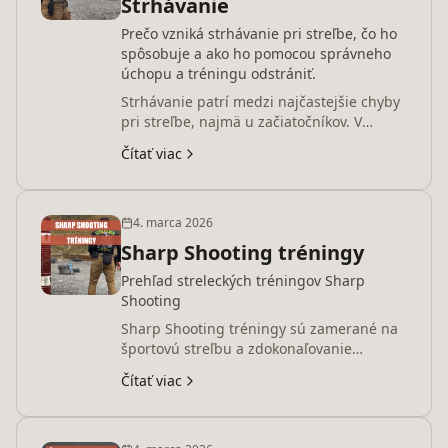
Strhávanie
Prečo vzniká strhávanie pri streľbe, čo ho
spôsobuje a ako ho pomocou správneho
úchopu a tréningu odstrániť.
Strhávanie patrí medzi najčastejšie chyby
pri streľbe, najmä u začiatočníkov. V
článku vysvetľujeme, prečo k nemu
Čítať viac
dochádza, akú úlohu zohráva pohyb
prstov a tlak rúk na zbraň, a ako tento
problém riešiť pomocou správnych drillov
a tréningu.
4. marca 2026
Sharp Shooting tréningy
Prehľad streleckých tréningov Sharp
Shooting
Sharp Shooting tréningy sú zamerané na
športovú streľbu a zdokonaľovanie
streleckých zručností. Prebiehajú
Čítať viac
pravidelne počas víkendov v streleckom
areáli Zohor a sú vhodné pre
začiatočníkov aj skúsených strelcov. V