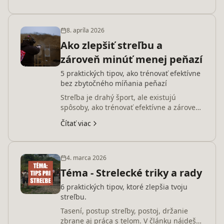
8. apríla 2026
Ako zlepšiť streľbu a
zároveň minúť menej peňazí
5 praktických tipov, ako trénovať efektívne
bez zbytočného míňania peňazí
Streľba je drahý šport, ale existujú
spôsoby, ako trénovať efektívne a zároveň
ušetriť. Pozri si 5 praktických tipov, ktoré ti
Čítať viac
pomôžu zlepšiť sa bez zbytočných
nákladov.
4. marca 2026
Téma - Strelecké triky a rady
6 praktických tipov, ktoré zlepšia tvoju
streľbu.
Tasení, postup streľby, postoj, držanie
zbrane aj práca s telom. V článku nájdeš