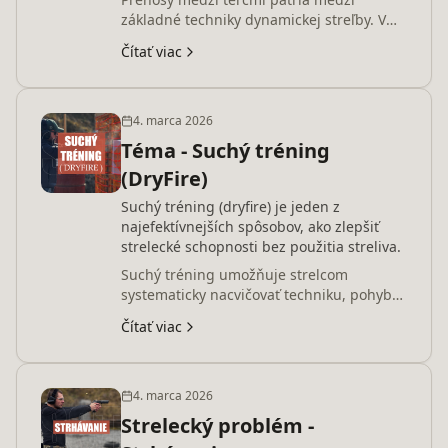
základné techniky dynamickej streľby. V
článku vysvetľujeme, prečo oči vedú
Čítať viac
pohyb zbrane, aký význam má obraz
mieridiel pri blízkych terčoch a ako zvoliť
správne tempo streľby, aby boli zásahy
presné a plynulé.
4. marca 2026
Téma - Suchý tréning
(DryFire)
Suchý tréning (dryfire) je jeden z
najefektívnejších spôsobov, ako zlepšiť
strelecké schopnosti bez použitia streliva.
Suchý tréning umožňuje strelcom
systematicky nacvičovať techniku, pohyby
a manipuláciu so zbraňou bez streľby. V
Čítať viac
článku vysvetľujeme, ako dryfire funguje,
čo naň potrebuješ, aké chyby pri ňom
vznikajú a ako ho správne preniesť do
reálnej streľby. Na konci nájdeš aj online
4. marca 2026
Par Time Timer na tréning.
Strelecký problém -