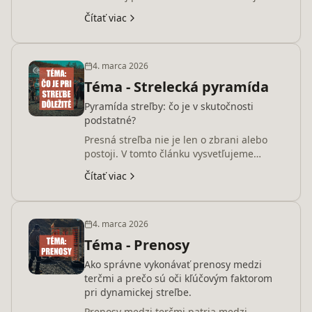
niekoľko jednoduchých tipov, ktoré
Čítať viac
pomáhajú zlepšiť presnosť, rýchlosť aj
kontrolu pri streľbe.
4. marca 2026
Téma - Strelecká pyramída
Pyramída streľby: čo je v skutočnosti
podstatné?
Presná streľba nie je len o zbrani alebo
postoji. V tomto článku vysvetľujeme
pyramídu základných prvkov streľby – od
Čítať viac
postoja a vybavenia až po prácu na spúšti.
Zisti, ktoré faktory majú najväčší vplyv na
presný zásah a na čom sa pri tréningu
oplatí pracovať najviac.
4. marca 2026
Téma - Prenosy
Ako správne vykonávať prenosy medzi
terčmi a prečo sú oči kľúčovým faktorom
pri dynamickej streľbe.
Prenosy medzi terčmi patria medzi