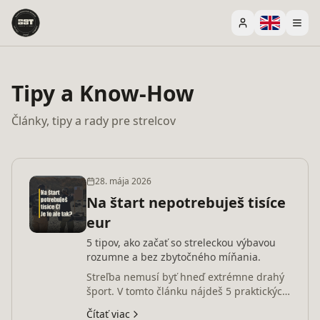
Tipy a Know-How
Články, tipy a rady pre strelcov
28. mája 2026
Na štart nepotrebuješ tisíce
eur
5 tipov, ako začať so streleckou výbavou
rozumne a bez zbytočného míňania.
Streľba nemusí byť hneď extrémne drahý
šport. V tomto článku nájdeš 5 praktických
tipov, kde sa dá na začiatku šetriť a kde sa
Čítať viac
šetriť neoplatí.