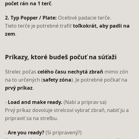
počet rán na 1 terč
.
2. Typ Popper / Plate:
Oceľové padacie terče.
Tieto terče je potrebné trafiť
toľkokrát, aby padli na
zem
.
Príkazy, ktoré budeš počuť na súťaži
Strelec počas
celého času nechytá zbraň
mimo zón
na to určených (
safety zóna
). Je potrebné počkať na
prvý príkaz
.
-
Load and make ready.
(Nabi a priprav sa)
Prvý príkaz dovoluje strelcovi vybrať zbraň, nabiť ju a
pripraviť sa na streľbu.
-
Are you ready?
(Si pripravený?)