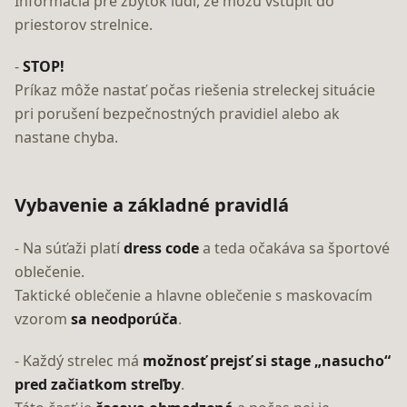
Informácia pre zbytok ľudí, že môžu vstúpiť do
priestorov strelnice.
-
STOP!
Príkaz môže nastať počas riešenia streleckej situácie
pri porušení bezpečnostných pravidiel alebo ak
nastane chyba.
Vybavenie a základné pravidlá
- Na súťaži platí
dress code
a teda očakáva sa športové
oblečenie.
Taktické oblečenie a hlavne oblečenie s maskovacím
vzorom
sa neodporúča
.
- Každý strelec má
možnosť prejsť si stage „nasucho“
pred začiatkom streľby
.