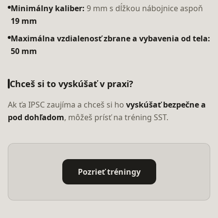
Minimálny kaliber:
9 mm s dĺžkou nábojnice aspoň
19 mm
Maximálna vzdialenosť zbrane a vybavenia od tela:
50 mm
Chceš si to vyskúšať v praxi?
Ak ťa IPSC zaujíma a chceš si ho
vyskúšať bezpečne a
pod dohľadom
, môžeš prísť na tréning SST.
Pozrieť tréningy