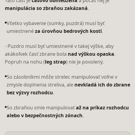
Táto časť je
časovo obmedzená
a počas nej je
manipulácia so zbraňou zakázaná
.
Všetko vybavenie (sumky, puzdrá) musí byť
umiestnené
za úrovňou bedrových kostí
.
- Puzdro musí byť umiestnené v takej výške, aby
akákoľvek časť zbrane bola
nad výškou opaska
.
Popruh na nohu (
leg strap
) nie je povolený.
So zásobníkmi môže strelec manipulovať voľne v
zmysle doplnenia streliva, ale
nevkladá ich do zbrane
bez výzvy rozhodcu
.
So zbraňou smie manipulovať
až na príkaz rozhodcu
alebo v bezpečnostných zónach
.