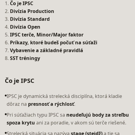
1.
Čo je IPSC
2.
Divízia Production
3.
Divízia Standard
4.
Divízia Open
5.
IPSC terče, Minor/Major faktor
6.
Príkazy, ktoré budeš počuť na súťaži
7.
Vybavenie a základné pravidlá
8.
SST tréningy
Čo je IPSC
IPSC je dynamická strelecká disciplína, ktorá kladie
dôraz na
presnosť a rýchlosť
.
Pri súťažiach typu IPSC sa
neudeľujú body za streľbu
spoza krytu
ani za poradie, v akom sú terče riešené.
Strelecká situácia sa nazýva
stage (stejdž)
a tie sa