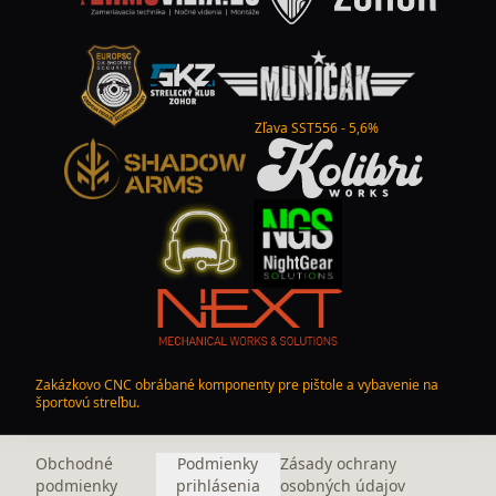
Zľava SST556 - 5,6%
Zakázkovo CNC obrábané komponenty pre pištole a vybavenie na
športovú streľbu.
Obchodné
Podmienky
Zásady ochrany
podmienky
prihlásenia
osobných údajov