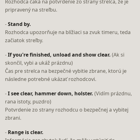
Rozhodca čaká na potvrdenie zo strany strelca, že je
pripravený na streľbu.
-
Stand by.
Rozhodca upozorňuje na blížiaci sa zvuk timeru, teda
začiatok streľby.
-
If you're finished, unload and show clear.
(Ak si
skončil, vybi a ukáž prázdnu)
Čas pre strelca na bezpečné vybitie zbrane, ktorú je
následne potrebné ukázať rozhodcovi.
-
I see clear, hammer down, holster.
(Vidím prázdnu,
rana istoty, puzdro)
Potvrdenie zo strany rozhodcu o bezpečnej a vybitej
zbrani.
-
Range is clear.