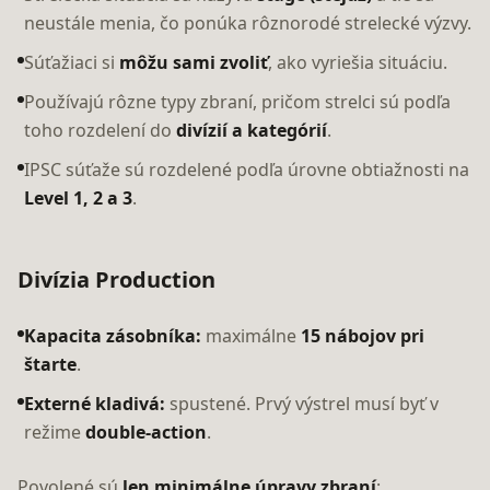
neustále menia, čo ponúka rôznorodé strelecké výzvy.
Súťažiaci si
môžu sami zvoliť
, ako vyriešia situáciu.
Používajú rôzne typy zbraní, pričom strelci sú podľa
toho rozdelení do
divízií a kategórií
.
IPSC súťaže sú rozdelené podľa úrovne obtiažnosti na
Level 1, 2 a 3
.
Divízia Production
Kapacita zásobníka:
maximálne
15 nábojov pri
štarte
.
Externé kladivá:
spustené. Prvý výstrel musí byť v
režime
double-action
.
Povolené sú
len minimálne úpravy zbraní
: