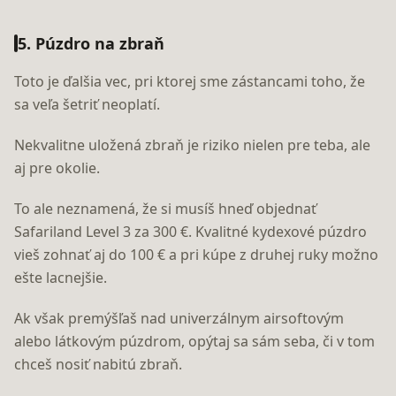
5. Púzdro na zbraň
Toto je ďalšia vec, pri ktorej sme zástancami toho, že
sa veľa šetriť neoplatí.
Nekvalitne uložená zbraň je riziko nielen pre teba, ale
aj pre okolie.
To ale neznamená, že si musíš hneď objednať
Safariland Level 3 za 300 €. Kvalitné kydexové púzdro
vieš zohnať aj do 100 € a pri kúpe z druhej ruky možno
ešte lacnejšie.
Ak však premýšľaš nad univerzálnym airsoftovým
alebo látkovým púzdrom, opýtaj sa sám seba, či v tom
chceš nosiť nabitú zbraň.