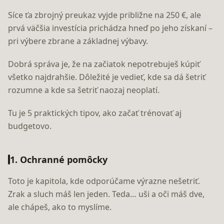
Síce ťa zbrojný preukaz vyjde približne na 250 €, ale
prvá väčšia investícia prichádza hneď po jeho získaní –
pri výbere zbrane a základnej výbavy.
Dobrá správa je, že na začiatok nepotrebuješ kúpiť
všetko najdrahšie. Dôležité je vedieť, kde sa dá šetriť
rozumne a kde sa šetriť naozaj neoplatí.
Tu je 5 praktických tipov, ako začať trénovať aj
budgetovo.
1. Ochranné pomôcky
Toto je kapitola, kde odporúčame výrazne nešetriť.
Zrak a sluch máš len jeden. Teda… uši a oči máš dve,
ale chápeš, ako to myslíme.