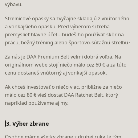
výbavu.
Strelnicové opasky sa zvyčajne skladajú z vnútorného
a vonkajšieho opasku. Pred výberom si treba
premyslieť hlavne účel – budeš ho používať skôr na
prácu, bežný tréning alebo športovo-súťažnú streľbu?
Za nás je DAA Premium Belt veľmi dobrá voľba. Na
originálnom webe stojí niečo málo cez 60 € a za túto
cenu dostaneš vnútorný aj vonkajší opasok.
Ak chceš investovať o niečo viac, približne za niečo
málo cez 80 € vieš dostať DAA Ratchet Belt, ktorý
napríklad používame aj my.
3. Výber zbrane
Osobne máme všetky zbrane z druhej ruky. Je tým