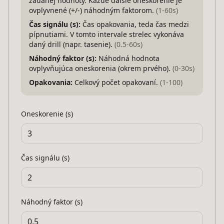
zadanej hodnoty. Každé ďalšie oneskorenie je
ovplyvnené (+/-) náhodným faktorom.
(
1
-
60
s)
Čas signálu (s)
:
Čas opakovania, teda čas medzi
pípnutiami. V tomto intervale strelec vykonáva
daný drill (napr. tasenie).
(
0.5
-
60
s)
Náhodný faktor (s)
:
Náhodná hodnota
ovplyvňujúca oneskorenia (okrem prvého).
(
0
-
30
s)
Opakovania
:
Celkový počet opakovaní.
(
1
-
100
)
Oneskorenie (s)
Čas signálu (s)
Náhodný faktor (s)