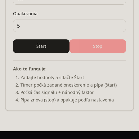
Opakovania
Štart
Stop
Ako to funguje:
Zadajte hodnoty a stlačte Štart
Timer počká zadané oneskorenie a pípa (štart)
Počká čas signálu ± náhodný faktor
Pípa znova (stop) a opakuje podľa nastavenia